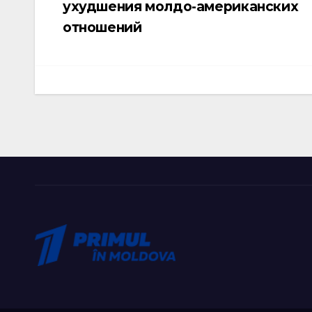
ухудшения молдо-американских
по
отношений
записям