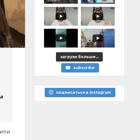
pentru voi,
ce ați
promis?"
загрузи больше...
subscribe
подписаться в instagram
а
 или