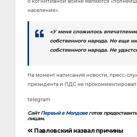
о когнитивной войне являются «полнейше
населения».
«У меня сложилось впечатление
собственного народа. Но еще н
собственного народа. Не удастс
На момент написания новости, пресс-слу
президента и ПДС не прокомментировали
telegram
Сайт
Первый в Молдове
готов предоставит
лицам.
Павловский назвал причины
Навигация