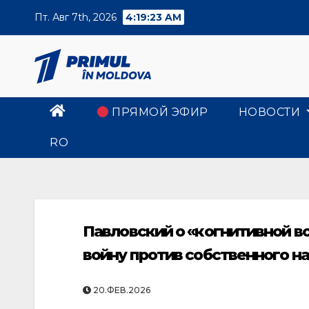
Skip
Пт. Авг 7th, 2026
4:19:23 AM
to
content
ПРЯМОЙ ЭФИР
НОВОСТИ
RO
Павловский о «когнитивной в
войну против собственного н
20.ФЕВ.2026