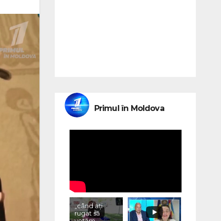
Primul în Moldova
„când ați
rugat să
votăm