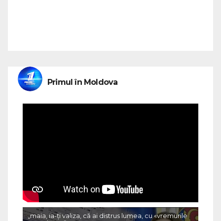
Primul în Moldova
„maia, ia-ți valiza, că ai distrus lumea, cu «vremurile