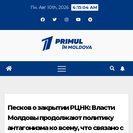
Skip
Пн. Авг 10th, 2026
4:15:05 AM
to
content
Песков о закрытии РЦНК: Власти
Молдовы продолжают политику
антагонизма ко всему, что связано с