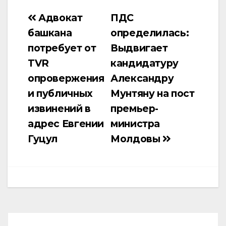
Адвокат
ПДС
Навигация
башкана
определилась:
по
потребует от
Выдвигает
записям
TVR
кандидатуру
опровержения
Александру
и публичных
Мунтяну на пост
извинений в
премьер-
адрес Евгении
министра
Гуцул
Молдовы