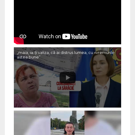
„maia, ia-ți valiza, că ai distrus lumea, cu «vremurile
astea bune”