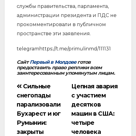
службы правительства, парламента,
администрации президента и ПДС не
прокомментировали в публичном
пространстве эти заявления.
telegramhttps://t.me/primulinmd/111131
Сайт
Первый в Молдове
готов
предоставить право реплики всем
заинтересованным упомянутым лицам.
Сильные
Цепная авария
Навигация
снегопады
с участием
по
парализовали
десятков
записям
Бухарест и юг
машин в США:
Румынии:
четыре
закрыты
человека