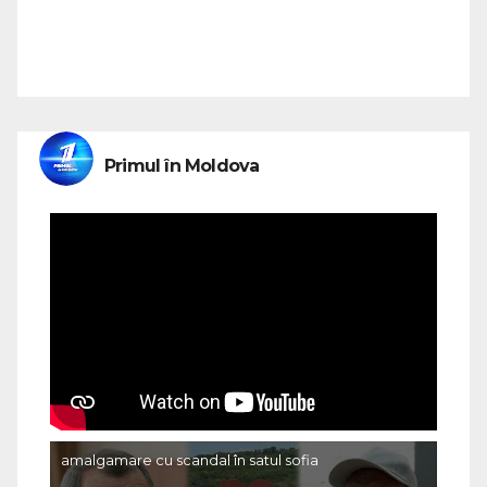
Primul în Moldova
amalgamare cu scandal în satul sofia