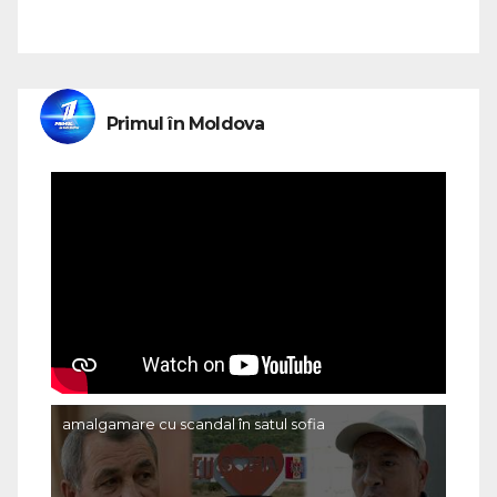
Primul în Moldova
amalgamare cu scandal în satul sofia