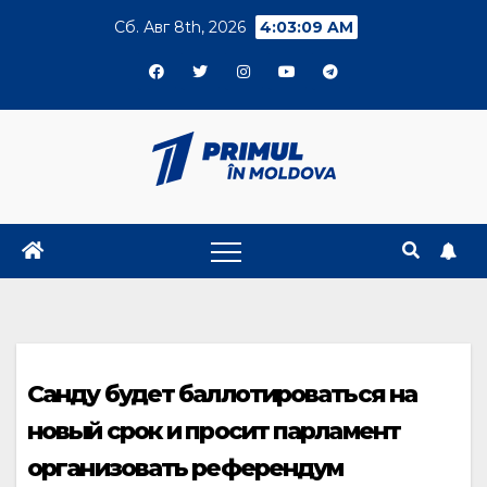
Skip
Сб. Авг 8th, 2026
4:03:09 AM
to
content
Санду будет баллотироваться на
новый срок и просит парламент
организовать референдум