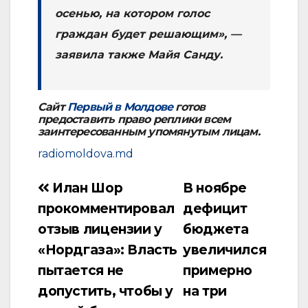
осенью, на котором голос
граждан будет решающим», —
заявила также Майя Санду.
Сайт
Первый в Молдове
готов
предоставить право реплики всем
заинтересованным упомянутым лицам.
radiomoldova.md
Илан Шор
В ноябре
Навигация
прокомментировал
дефицит
по
отзыв лицензии у
бюджета
записям
«Нордгаза»: Власть
увеличился
пытается не
примерно
допустить, чтобы у
на три