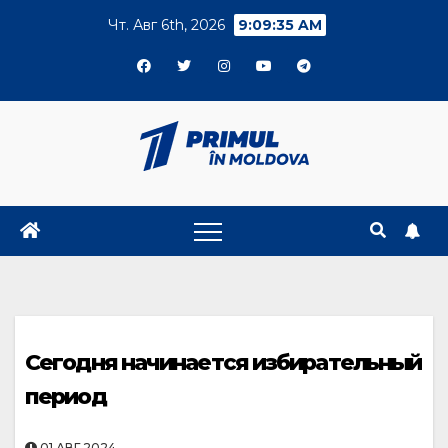
Skip
Чт. Авг 6th, 2026
9:09:36 AM
to
content
Сегодня начинается избирательный
период
01.АВГ.2024