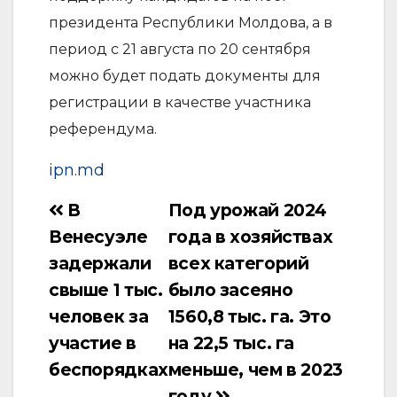
президента Республики Молдова, а в
период с 21 августа по 20 сентября
можно будет подать документы для
регистрации в качестве участника
референдума.
ipn.md
В
Под урожай 2024
Навигация
Венесуэле
года в хозяйствах
по
задержали
всех категорий
записям
свыше 1 тыс.
было засеяно
человек за
1560,8 тыс. га. Это
участие в
на 22,5 тыс. га
беспорядках
меньше, чем в 2023
году