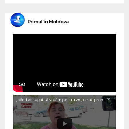
Primul în Moldova
„când ați rugat să votăm pentru voi, ce ați promis?"