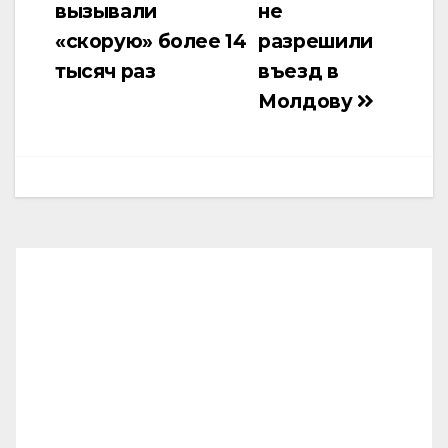
вызывали
не
записям
«скорую» более 14
разрешили
тысяч раз
въезд в
Молдову