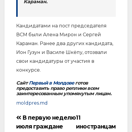
Караман.
Кандидатами на пост председателя
ВСМ были Алена Мирон и Сергей
Караман. Ранее два других кандидата,
Ион Гузун и Василе Шкёпу, отозвали
свои кандидатуры от участия в
конкурсе.
Сайт
Первый в Молдове
готов
предоставить право реплики всем
заинтересованным упомянутым лицам.
moldpres.md
В первую неделю
11
Навигация
июля граждане
иностранцам
по