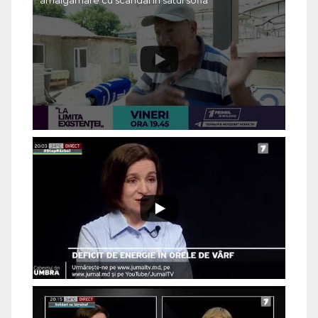
amalgamare cu scandal în satul sofia