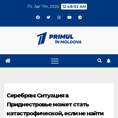
Skip
Пт. Авг 7th, 2026
12:48:52 AM
to
content
Серебрян: Ситуация в
Приднестровье может стать
катастрофической, если не найти