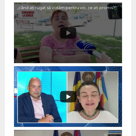
„când ați rugat să votăm pentru voi, ce ați promis?"