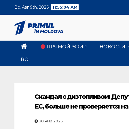
Skip
Вс. Авг 9th, 2026
11:55:05 AM
to
content
ПРЯМОЙ ЭФИР
НОВОСТИ
RO
Скандал с дизтопливом: Депу
ЕС, больше не проверяется н
30.ЯНВ.2026