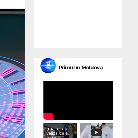
Primul în Moldova
„maia, ia-ți
valiza, că ai
distrus