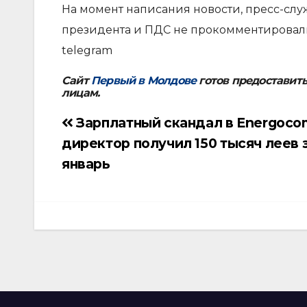
На момент написания новости, пресс-слу
президента и ПДС не прокомментировали
telegram
Сайт
Первый в Молдове
готов предоставит
лицам.
Зарплатный скандал в Energoco
Навигация
директор получил 150 тысяч леев 
по
январь
записям