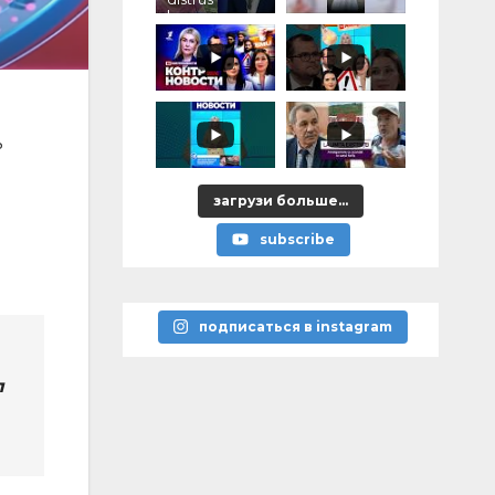
lumea, cu
«vremurile
astea bune”
ь
загрузи больше...
subscribe
подписаться в instagram
л