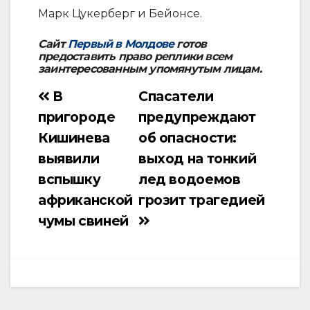
Марк Цукерберг и Бейонсе.
Сайт
Первый в Молдове
готов
предоставить право реплики всем
заинтересованным упомянутым лицам.
В
Спасатели
Навигация
пригороде
предупреждают
по
Кишинева
об опасности:
записям
выявили
выход на тонкий
вспышку
лед водоемов
африканской
грозит трагедией
чумы свиней