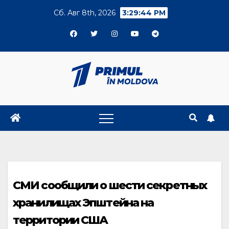
Skip
Сб. Авг 8th, 2026
3:29:45 PM
to
content
СМИ сообщили о шести секретных
хранилищах Эпштейна на
территории США