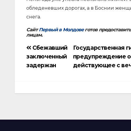
обледеневших дорогах, а в Боснии женщ
снега.
Сайт
Первый в Молдове
готов предоставит
лицам.
Сбежавший
Государственная 
Навигация
заключенный
предупреждение о 
по
задержан
действующее с веч
записям