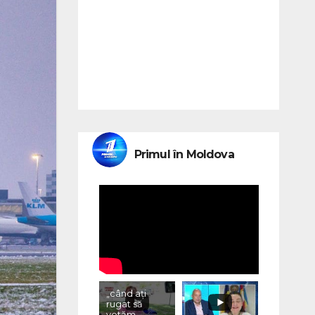
Primul în Moldova
„când ați
rugat să
votăm