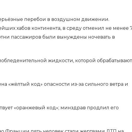
серьёзные перебои в воздушном движении.
йших хабов континента, в среду отменил не менее 
Сотни пассажиров были вынуждены ночевать в
иобледенительной жидкости, которой обрабатывают
а «жёлтый код» опасности из-за сильного ветра и
твует «оранжевый код»; минздрав продлил его
во Франции пять человек стали жертвами ДТП на