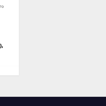
го
),