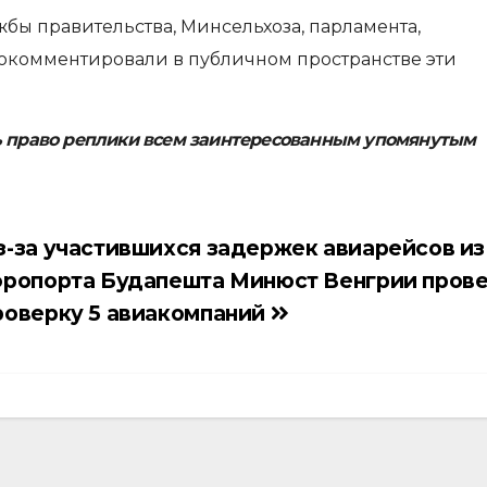
жбы правительства, Минсельхоза, парламента,
окомментировали в публичном пространстве эти
ь право реплики всем заинтересованным упомянутым
з-за участившихся задержек авиарейсов из
эропорта Будапешта Минюст Венгрии пров
роверку 5 авиакомпаний