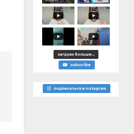
pentru voi,
ce ați
promis?"
загрузи больше...
subscribe
подписаться в instagram