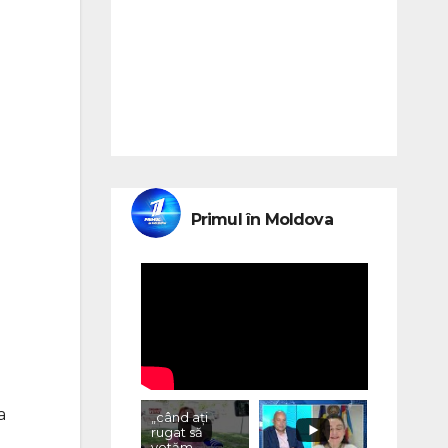
Primul în Moldova
а
„când ați
rugat să
votăm