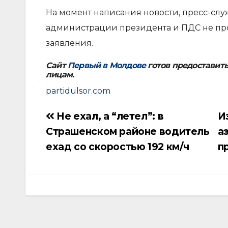
На момент написания новости, пресс-слу
администрации президента и ПДС не пр
заявления.
Сайт
Первый в Молдове
готов предоставит
лицам.
partidulsor.com
Не ехал, а “летел”: в
И
Навигация
Страшенском районе водитель
а
по
ехад со скоростью 192 км/ч
п
записям