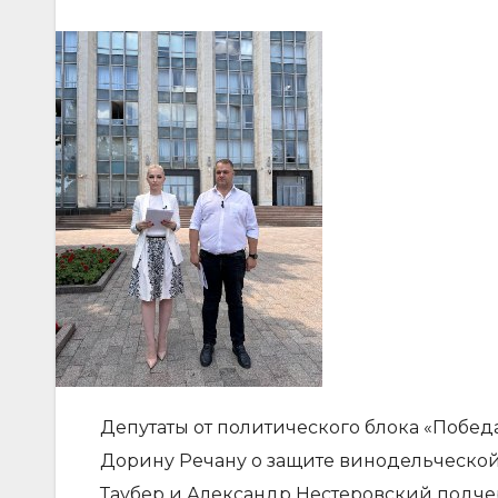
Депутаты от политического блока «Побе
Дорину Речану о защите винодельческой
Таубер и Александр Нестеровский подчер