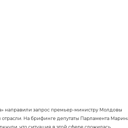
да» направили запрос премьер-министру Молдовы
 отрасли. На брифинге депутаты Парламента Марин
кнули, что ситуация в этой сфере сложилась