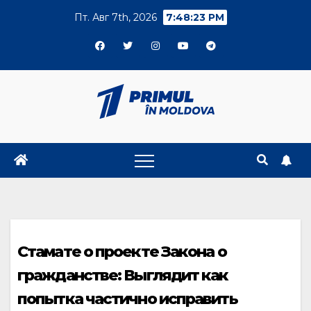
Skip
Пт. Авг 7th, 2026
7:48:24 PM
to
content
Стамате о проекте Закона о
гражданстве: Выглядит как
попытка частично исправить