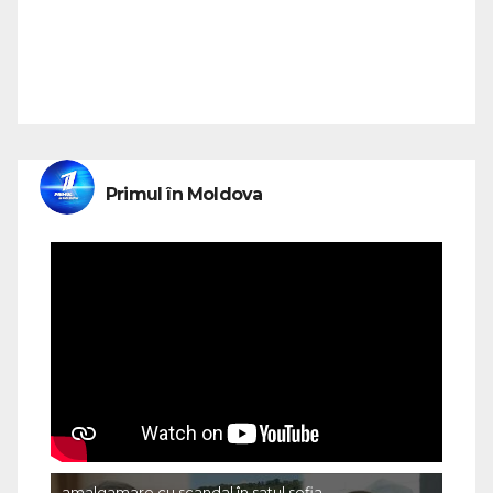
Primul în Moldova
amalgamare cu scandal în satul sofia