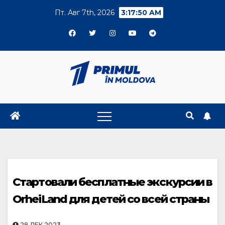
Skip
Пт. Авг 7th, 2026
3:17:51 AM
to
content
Стартовали бесплатные экскурсии в
OrheiLand для детей со всей страны
28.ДЕК.2023