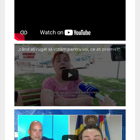
„când ați rugat să votăm pentru voi, ce ați promis?"