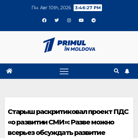
Skip
Пн. Авг 10th, 2026
3:46:28 PM
to
content
Старыш раскритиковал проект ПДС
«о развитии СМИ»: Разве можно
всерьез обсуждать развитие