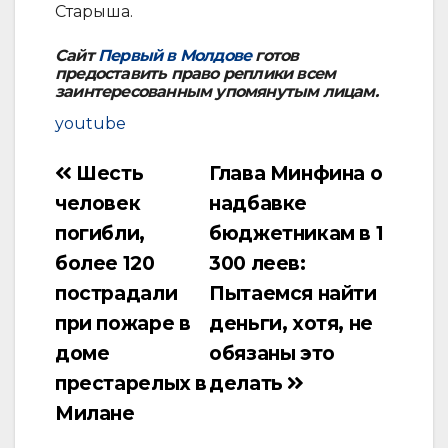
Старыша.
Сайт
Первый в Молдове
готов
предоставить право реплики всем
заинтересованным упомянутым лицам.
youtube
Шесть
Глава Минфина о
Навигация
человек
надбавке
по
погибли,
бюджетникам в 1
записям
более 120
300 леев:
пострадали
Пытаемся найти
при пожаре в
деньги, хотя, не
доме
обязаны это
престарелых в
делать
Милане