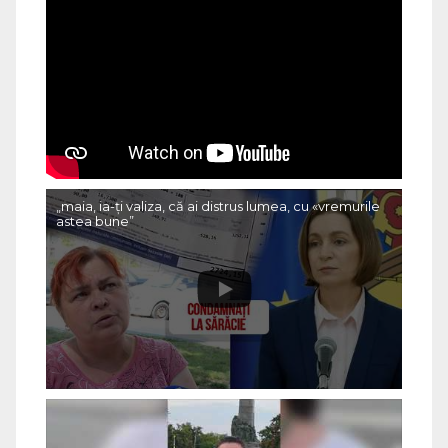
„maia, ia-ți valiza, că ai distrus lumea, cu «vremurile
astea bune”