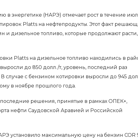
ю в энергетике (НАРЭ) отмечает рост в течение ию
отировок Platts на нефтепродукты. Этот факт решаю
ин и дизельное топливо, которые продолжают расти,
ровки Platts на дизельное топливо находились в рай
и выросли до 850 долл./т, уровень, последний раз
В случае с бензином котировки выросли до 945 долл
ому в ноябре прошлого года.
последние решения, принятые в рамках ОПЕК+,
орта нефти Саудовской Аравией и Российской
АРЭ установило максимальную цену на бензин COR 