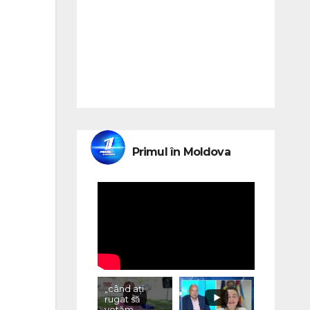
Primul în Moldova
„când ați
rugat să
votăm