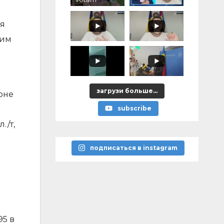
pentru voi,
ce ați
promis?"
ля
щим
загрузи больше...
оне
subscribe
./т,
подписаться в instagram
95 в