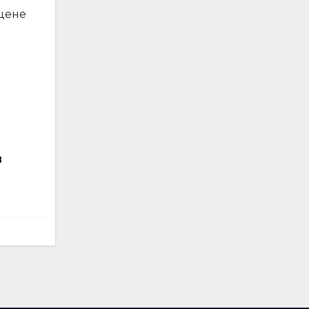
 цене
з