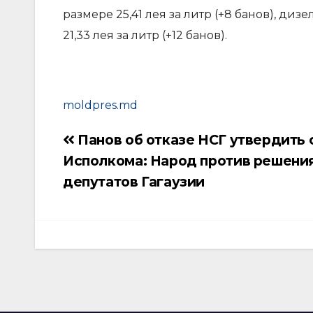
размере 25,41 лея за литр (+8 банов), д
21,33 лея за литр (+12 банов).
moldpres.md
Панов об отказе НСГ утвердить 
Навигация
Исполкома: Народ против решени
по
депутатов Гагаузии
записям