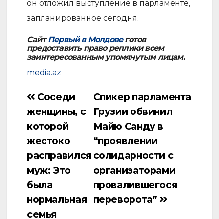
он отложил выступление в парламенте,
запланированное сегодня.
Сайт
Первый в Молдове
готов
предоставить право реплики всем
заинтересованным упомянутым лицам.
media.az
Соседи
Спикер парламента
Навигация
женщины, с
Грузии обвинил
по
которой
Майю Санду в
записям
жестоко
“проявлении
расправился
солидарности с
муж: Это
организаторами
была
провалившегося
нормальная
переворота”
семья