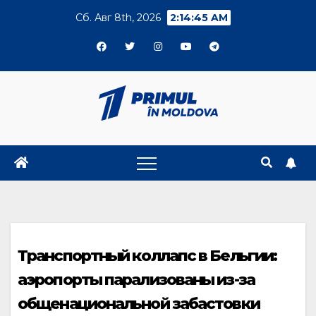
Skip
Сб. Авг 8th, 2026
2:14:46 AM
to
content
Транспортный коллапс в Бельгии:
аэропорты парализованы из-за
общенациональной забастовки