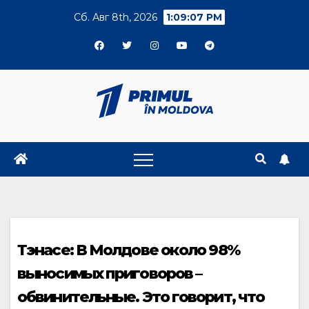
Skip
Сб. Авг 8th, 2026
1:09:08 PM
to
content
Тэнасе: В Молдове около 98%
выносимых приговоров –
обвинительные. Это говорит, что