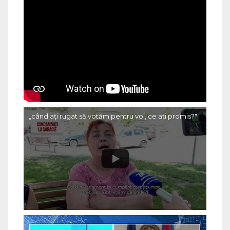
„când ați rugat să votăm pentru voi, ce ați promis?"