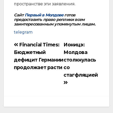
пространстве эти заявления.
Сайт
Первый в Молдове
готов
предоставить право реплики всем
заинтересованным упомянутым лицам.
telegram
Financial Times:
Ионицэ:
Навигация
Бюджетный
Молдова
по
дефицит Германии
столкнулась
записям
продолжает расти
со
стагфляцией