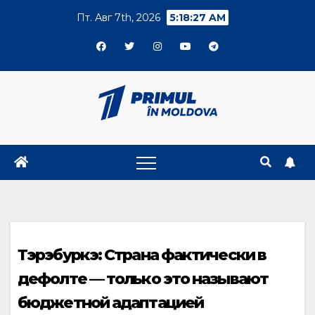
Skip
Пт. Авг 7th, 2026
5:18:28 AM
to
content
Тэрэбуркэ: Страна фактически в
дефолте — только это называют
бюджетной адаптацией