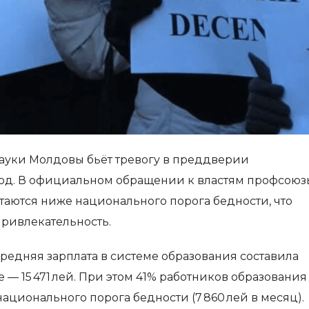
ауки Молдовы бьёт тревогу в преддверии
год. В официальном обращении к властям профсоюз
стаются ниже национального порога бедности, что
привлекательность.
 средняя зарплата в системе образования составила
е — 15 471 лей. При этом 41% работников образования
ационального порога бедности (7 860 лей в месяц).