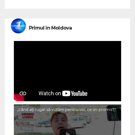
Primul în Moldova
„când ați rugat să votăm pentru voi, ce ați promis?"