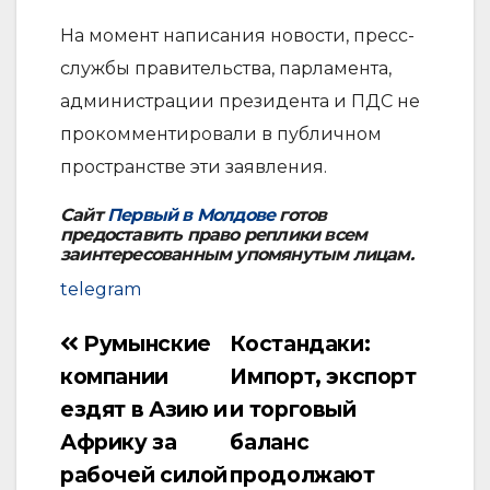
На момент написания новости, пресс-
службы правительства, парламента,
администрации президента и ПДС не
прокомментировали в публичном
пространстве эти заявления.
Сайт
Первый в Молдове
готов
предоставить право реплики всем
заинтересованным упомянутым лицам.
telegram
Румынские
Костандаки:
Навигация
компании
Импорт, экспорт
по
ездят в Азию и
и торговый
записям
Африку за
баланс
рабочей силой
продолжают