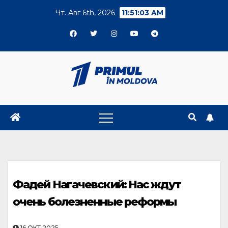
Skip
Чт. Авг 6th, 2026
11:51:03 AM
to
content
Фадей Нагачевский: Нас ждут
очень болезненные реформы
16.ОКТ.2025