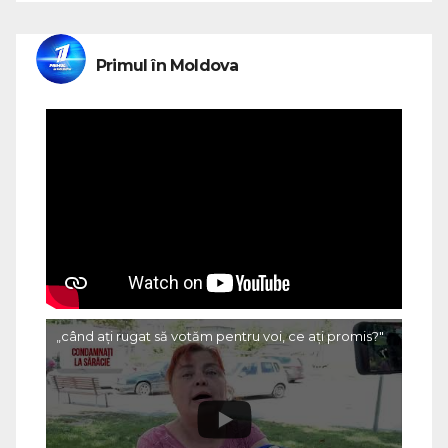
Primul în Moldova
„când ați rugat să votăm pentru voi, ce ați promis?"