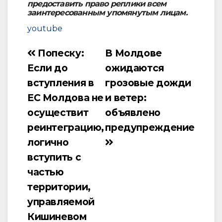
предоставить право реплики всем
заинтересованным упомянутым лицам.
youtube
Попеску:
В Молдове
Навигация
Если до
ожидаются
по
вступления в
грозовые дожди
записям
ЕС Молдова не
и ветер:
осуществит
объявлено
реинтеграцию,
предупреждение
логично
вступить с
частью
территории,
управляемой
Кишиневом