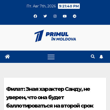
Skip
Пт. Авг 7th, 2026
9:21:40 PM
to
content
Филат: Зная характер Санду, не
уверен, что она будет
баллотироваться на второй срок