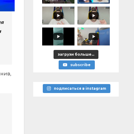
pentru voi,
ce ați
promis?"
ля
и
загрузи больше...
subscribe
чнив,
подписаться в instagram