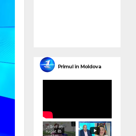
Primul în Moldova
„când ați
rugat să
votăm