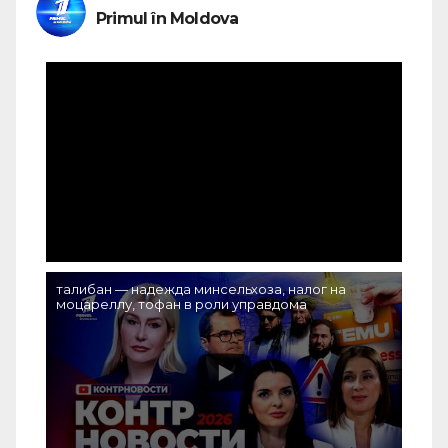
Primul în Moldova
талибан — надежда минсельхоза, налог на
моцареллу, тофан в роли управдома