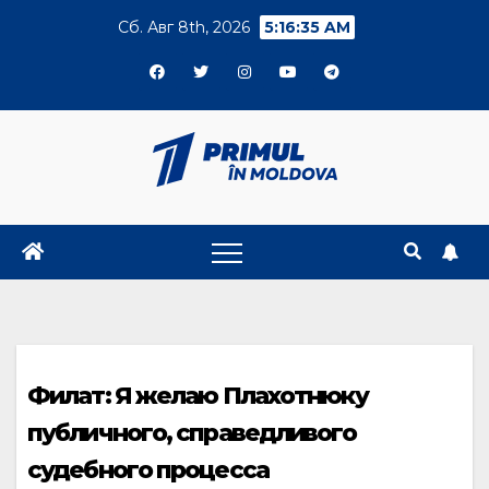
Skip
Сб. Авг 8th, 2026
5:16:36 AM
to
content
Филат: Я желаю Плахотнюку
публичного, справедливого
судебного процесса