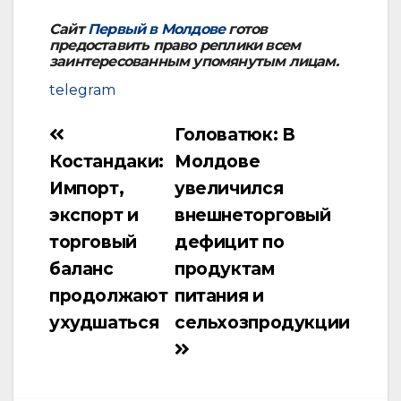
Сайт
Первый в Молдове
готов
предоставить право реплики всем
заинтересованным упомянутым лицам.
telegram
Головатюк: В
Навигация
Костандаки:
Молдове
по
Импорт,
увеличился
записям
экспорт и
внешнеторговый
торговый
дефицит по
баланс
продуктам
продолжают
питания и
ухудшаться
сельхозпродукции