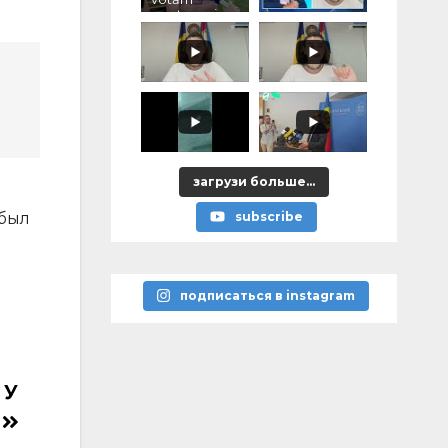
pentru voi,
ce ați
promis?"
загрузи больше...
 был
subscribe
подписаться в instagram
 У
в