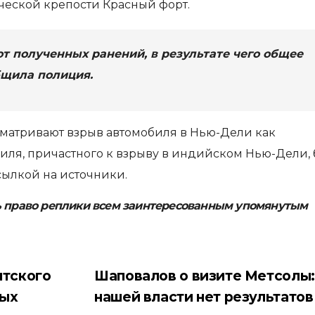
ческой крепости Красный форт.
от полученных ранений, в результате чего общее
общила полиция.
матривают взрыв автомобиля в Нью-Дели как
иля, причастного к взрыву в индийском Нью-Дели,
сылкой на источники.
ь право реплики всем заинтересованным упомянутым
тского
Шаповалов о визите Метсолы:
ных
нашей власти нет результато