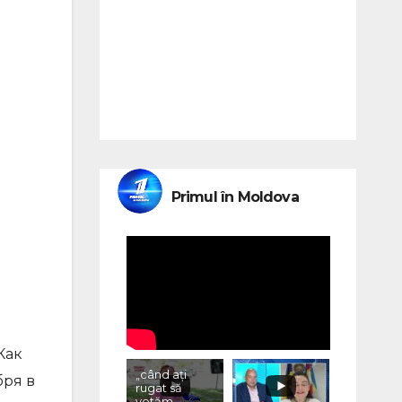
Primul în Moldova
Как
„când ați
бря в
rugat să
votăm