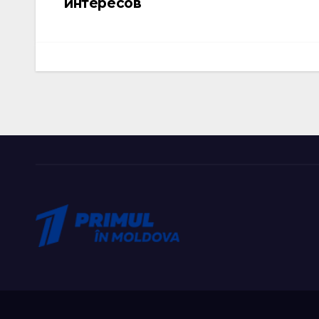
интересов
записям