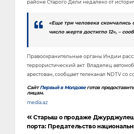
районе Старого Дели недалеко от истори
«Еще три человека скончались 
число жертв достигло 12», – со
Правоохранительные органы Индии расс
террористический акт. Владелец автомоб
арестован, сообщает телеканал NDTV со с
Сайт
Первый в Молдове
готов предоставит
лицам.
media.az
Старыш о продаже Джурджулеш
Навигация
порта: Предательство националь
по