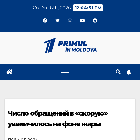
Skip
Сб. Авг 8th, 2026
12:04:52 PM
to
content
Число обращений в «скорую»
увеличилось на фоне жары
16.ИЮЛ.2024