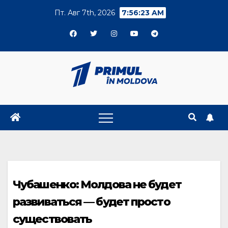
Skip
Пт. Авг 7th, 2026
7:56:24 AM
to
content
Чубашенко: Молдова не будет
развиваться — будет просто
существовать