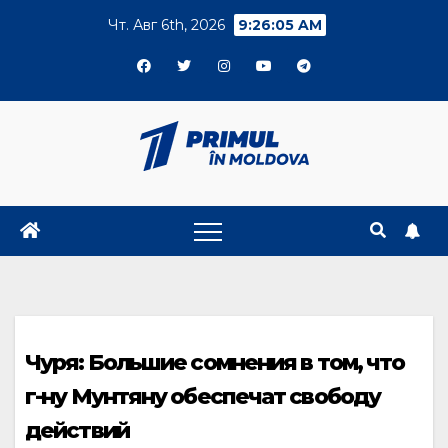
Skip
Чт. Авг 6th, 2026
9:26:05 AM
to
content
Чуря: Большие сомнения в том, что
г-ну Мунтяну обеспечат свободу
действий