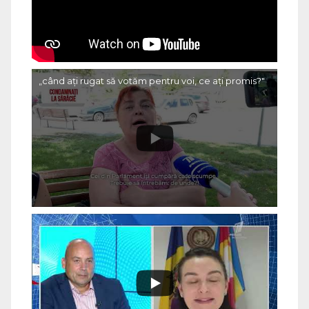
„când ați rugat să votăm pentru voi, ce ați promis?"