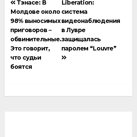
Тэнасе: В
Liberation:
Навигация
Молдове около
система
по
98% выносимых
видеонаблюдения
записям
приговоров –
в Лувре
обвинительные.
защищалась
Это говорит,
паролем “Louvre”
что судьи
боятся