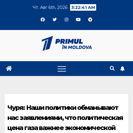
Skip
Чт. Авг 6th, 2026
3:22:42 AM
to
content
Чуря: Наши политики обманывают
нас заявлениями, что политическая
цена газа важнее экономической