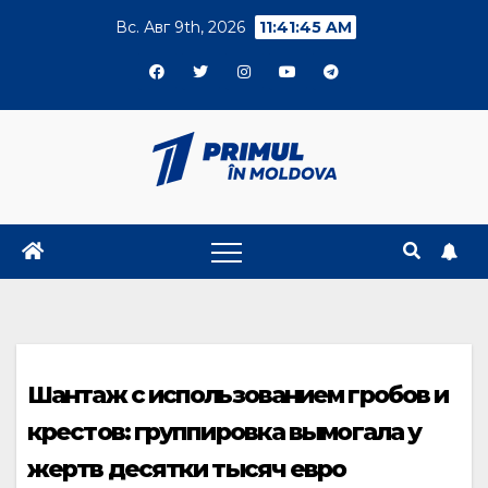
Skip
Вс. Авг 9th, 2026
11:41:46 AM
to
content
Шантаж с использованием гробов и
крестов: группировка вымогала у
жертв десятки тысяч евро