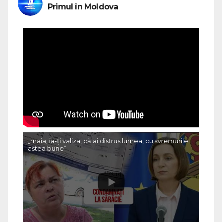
Primul în Moldova
„maia, ia-ți valiza, că ai distrus lumea, cu «vremurile
astea bune”