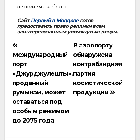
лишения свободы.
Сайт
Первый в Молдове
готов
предоставить право реплики всем
заинтересованным упомянутым лицам.
В аэропорту
Навигация
Международный
обнаружена
по
порт
контрабандная
записям
«Джурджулешты»,
партия
проданный
косметической
румынам, может
продукции
оставаться под
особым режимом
до 2075 года