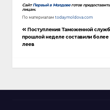
Сайт
Первый в Молдове
готов предоставит
лицам.
По материалам
todaymoldova.com
Поступления Таможенной служб
Навигация
прошлой неделе составили более 
по
леев
записям