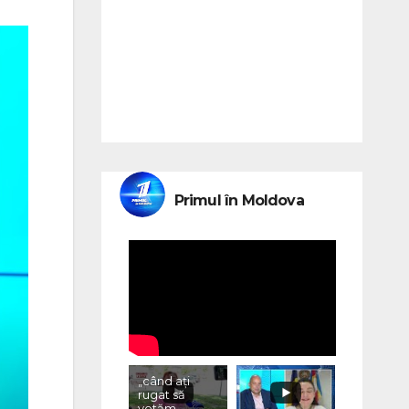
Primul în Moldova
„când ați
rugat să
votăm