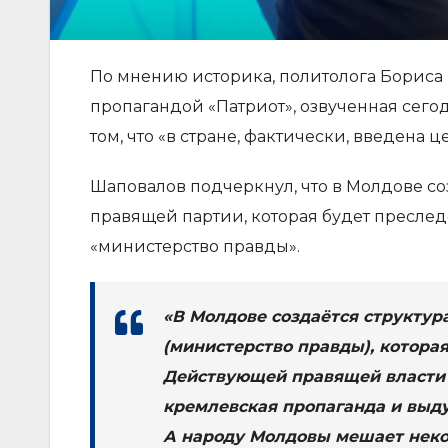
По мнению историка, политолога Бориса 
пропагандой «Патриот», озвученная сего
том, что «в стране, фактически, введена ц
Шаповалов подчеркнул, что в Молдове со
правящей партии, которая будет преслед
«министерство правды».
«В Молдове создаётся структур
(министерство правды), котора
Действующей правящей власти
кремлевская пропаганда и выду
А народу Молдовы мешает неко