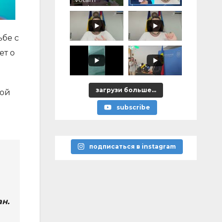
pentru voi,
ce ați
promis?"
ьбе с
ет о
загрузи больше...
ной
subscribe
подписаться в instagram
н.