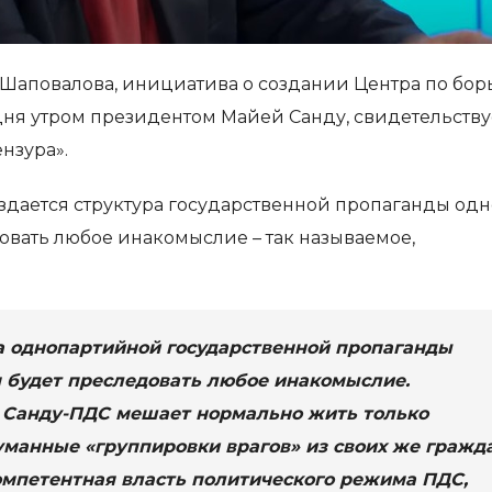
Шаповалова, инициатива о создании Центра по бор
дня утром президентом Майей Санду, свидетельству
ензура».
здается структура государственной пропаганды од
овать любое инакомыслие – так называемое,
а однопартийной государственной пропаганды
я будет преследовать любое инакомыслие.
 Санду-ПДС мешает нормально жить только
манные «группировки врагов» из своих же гражда
мпетентная власть политического режима ПДС,