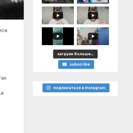
pentru voi,
ce ați
promis?"
се.
загрузи больше...
subscribe
ах.
подписаться в instagram
да