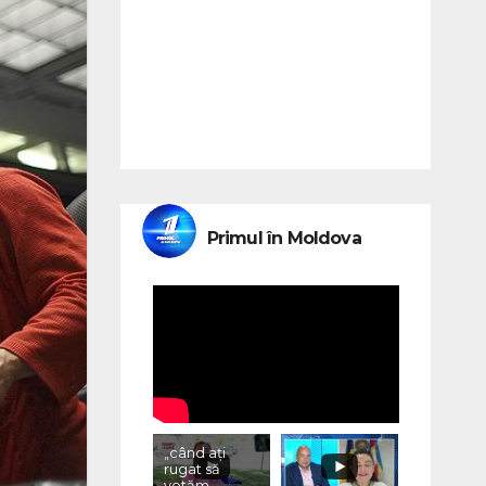
Primul în Moldova
„când ați
rugat să
votăm