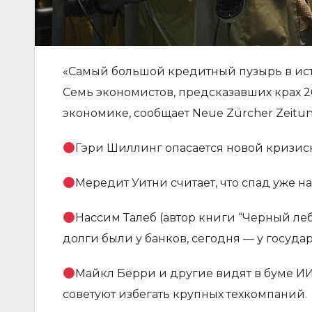
«Самый большой кредитный пузырь в ист
Семь экономистов, предсказавших крах 2
экономике, сообщает Neue Zürcher Zeitun
Гэри Шиллинг опасается новой кризис
Мередит Уитни считает, что спад уже на
Нассим Талеб (автор книги “Черный леб
долги были у банков, сегодня — у государ
Майкл Бёрри и другие видят в буме И
советуют избегать крупных техкомпаний.