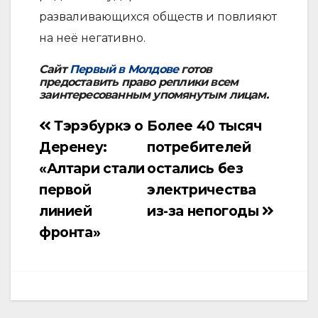
разваливающихся обществ и повлияют
на неё негативно.
Сайт
Первый в Молдове
готов
предоставить право реплики всем
заинтересованным упомянутым лицам.
Тэрэбуркэ о
Более 40 тысяч
Навигация
Деренеу:
потребителей
по
«Алтари стали
остались без
записям
первой
электричества
линией
из-за непогоды
фронта»