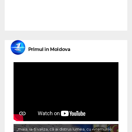
Primul în Moldova
„maia, ia-ți valiza, că ai distrus lumea, cu «vremurile