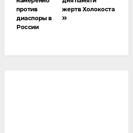
намеренно
дня памяти
против
жертв Холокоста
диаспоры в
России