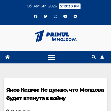
Skip
Сб. Авг 8th, 2026
5:19:30 PM
to
content
Яков Кедми: Не думаю, что Молдова
будет втянута в войну
28.ЯНВ.2026