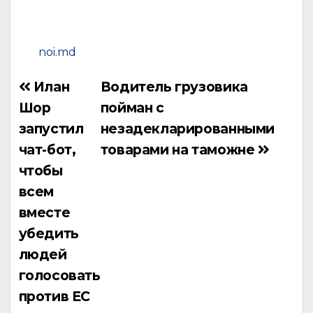
noi.md
Илан
Водитель грузовика
Навигация
Шор
пойман с
по
запустил
незадекларированными
записям
чат-бот,
товарами на таможне
чтобы
всем
вместе
убедить
людей
голосовать
против ЕС