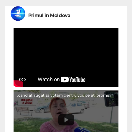
Primul în Moldova
„când ați rugat să votăm pentru voi, ce ați promis?"