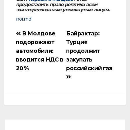
предоставить право реплики всем
заинтересованным упомянутым лицам.
noi.md
В Молдове
Байрактар:
Навигация
подорожают
Турция
по
автомобили:
продолжит
записям
вводится НДС в
закупать
20 %
российский газ