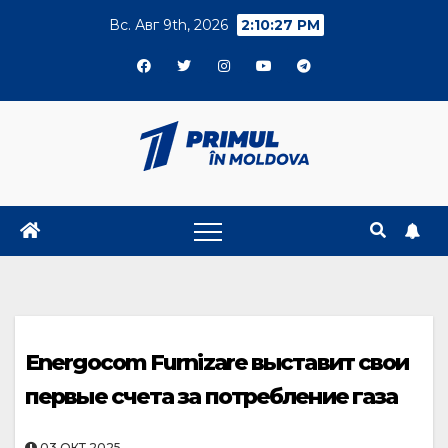
Skip
Вс. Авг 9th, 2026
2:10:28 PM
to
content
Energocom Furnizare выставит свои
первые счета за потребление газа
03.ОКТ.2025