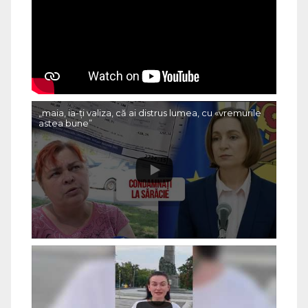
„maia, ia-ți valiza, că ai distrus lumea, cu «vremurile
astea bune”