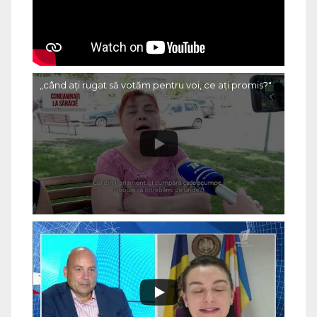
„când ați rugat să votăm pentru voi, ce ați promis?"