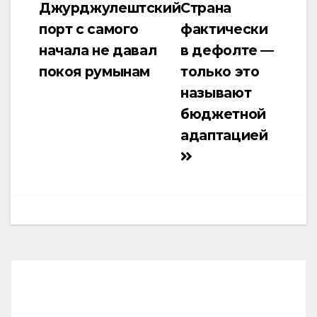
Джурджулештский
Страна
по
порт с самого
фактически
записям
начала не давал
в дефолте —
покоя румынам
только это
называют
бюджетной
адаптацией