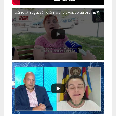
„când ați rugat să votăm pentru voi, ce ați promis?"