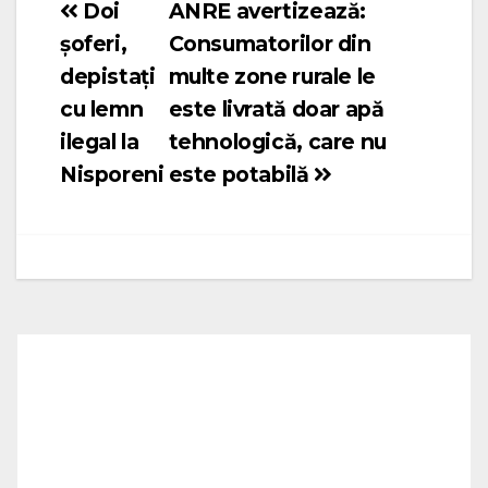
Doi
ANRE avertizează:
Navigare
șoferi,
Consumatorilor din
în
depistați
multe zone rurale le
articole
cu lemn
este livrată doar apă
ilegal la
tehnologică, care nu
Nisporeni
este potabilă