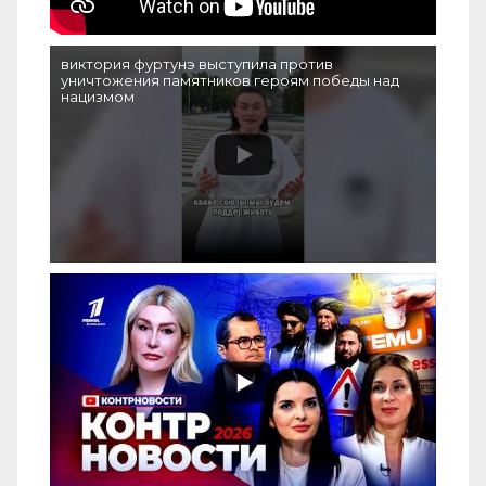
виктория фуртунэ выступила против
уничтожения памятников героям победы над
нацизмом