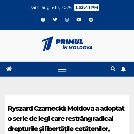
Skip
sâm. aug. 8th, 2026
1:53:41 PM
to
content
Ryszard Czarnecki: Moldova a adoptat
o serie de legi care restrâng radical
drepturile și libertățile cetățenilor,