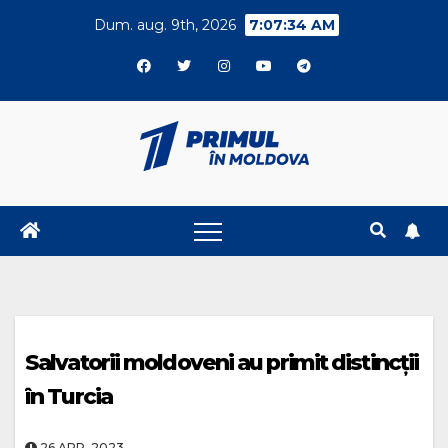
Skip
Dum. aug. 9th, 2026
7:07:35 AM
to
content
Salvatorii moldoveni au primit distincții
în Turcia
26.APR..2023