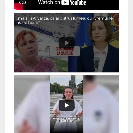
„maia, ia-ți valiza, că ai distrus lumea, cu «vremurile
astea bune”