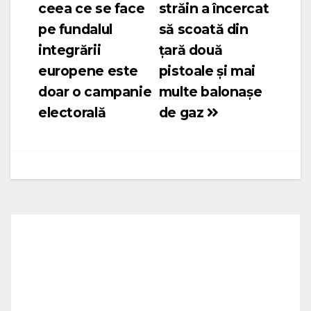
ceea ce se face
străin a încercat
în
pe fundalul
să scoată din
articole
integrării
țară două
europene este
pistoale și mai
doar o campanie
multe balonașe
electorală
de gaz