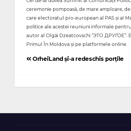
Cel de-al doilea Summit al Comunității Polit
ceremonie pompoasă, de mare amploare, de la c
care electoratul pro-european al PAS și al Ma
politice ale acestei reuniuni informale pentr
autor al Olgăi Dzeatcovschi “ЭТО ДРУГОЕ”. E
Primul În Moldova și pe platformele online.
OrheiLand și-a redeschis porțile
Navigare
în
articole