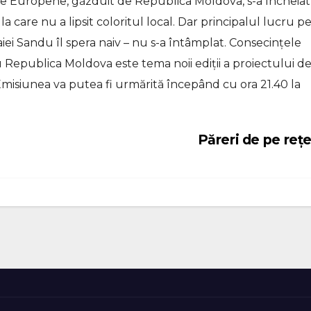
ice Europene, găzduit de Republica Moldova, s-a încheiat
are nu a lipsit coloritul local. Dar principalul lucru p
iei Sandu îl spera naiv – nu s-a întâmplat. Consecințele
u Republica Moldova este tema noii ediții a proiectului d
misiunea va putea fi urmărită începând cu ora 21.40 la
Păreri de pe reț