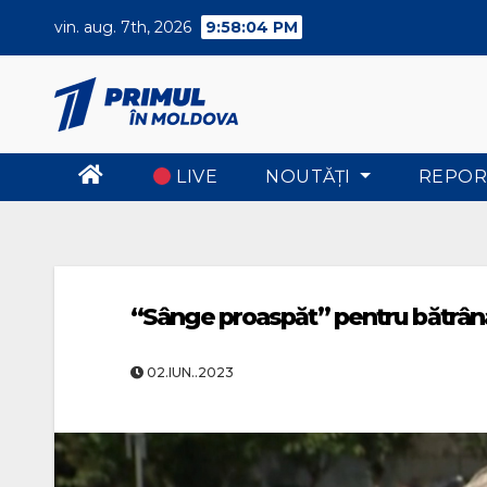
Skip
vin. aug. 7th, 2026
9:58:05 PM
to
content
LIVE
NOUTĂŢI
REPOR
“Sânge proaspăt” pentru bătrân
02.IUN..2023