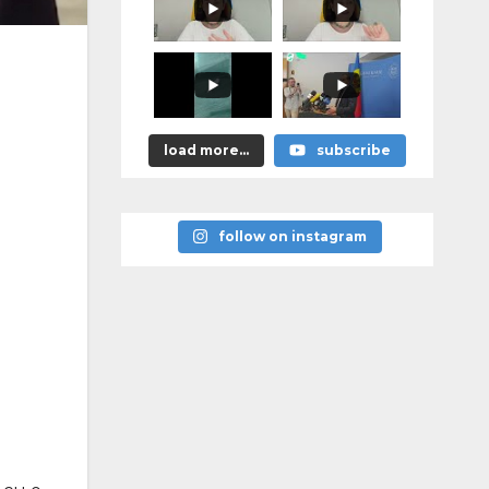
promis?"
load more...
subscribe
follow on instagram