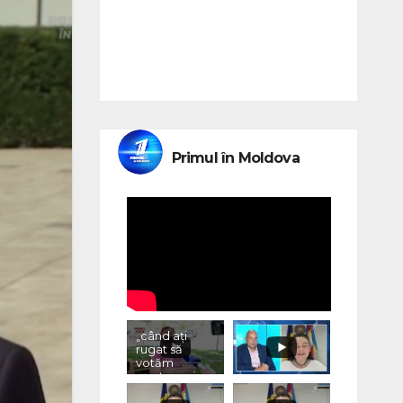
Primul în Moldova
„când ați
rugat să
votăm
pentru voi,
ce ați