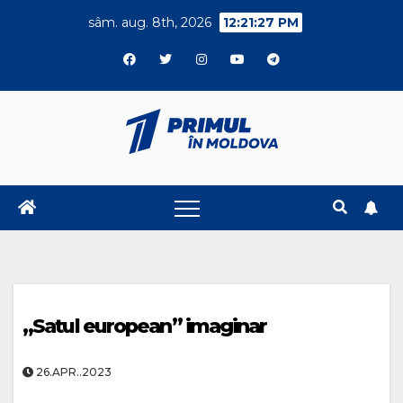
Skip
sâm. aug. 8th, 2026
12:21:27 PM
to
content
„Satul european” imaginar
26.APR..2023