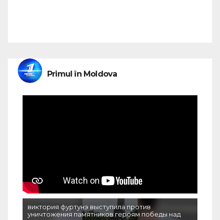
Primul în Moldova
виктория фуртунэ выступила против
уничтожения памятников героям победы над