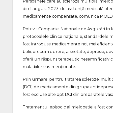
Persoanele care au scleroză multiplă, mielop
din 1 august 2023, de asistență medicală ofe
medicamente compensate, comunică MOLD
Potrivit Companiei Naționale de Asigurări în 
protocoalele clinice naționale, standardele m
fost introduse medicamente noi, mai eficient
bolii, precum durere, anxietate, depresie, d
oferă un răspuns terapeutic nesemnificativ cu
maladiilor sus-menționate.
Prin urmare, pentru tratarea sclerozei multi
(DCI) de medicamente din grupa antidepresant
fost excluse alte opt DCI din preparatele vaso
Tratamentul episodic al mielopatiei a fost 