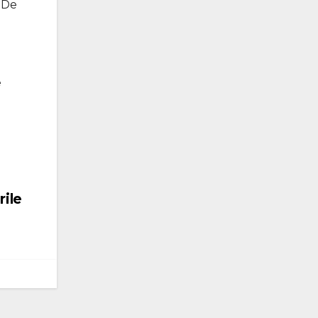
 De
e
rile