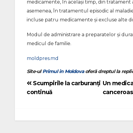
medicamente, în același timp, din tratament
asemenea, în tratamentul episodic al maladie
incluse patru medicamente și excluse alte d
Modul de administrare a preparatelor și durat
medicul de familie.
moldpres.md
Site-ul
Primul in Moldova
oferă dreptul la replic
Scumpirile la carburanți
Un medicam
Navigare
continuă
canceroas
în
articole