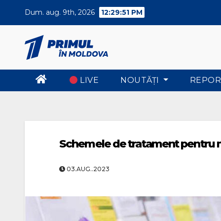
Skip
Dum. aug. 9th, 2026
12:29:52 PM
to
content
LIVE
NOUTĂŢI
REPOR
Schemele de tratament pentru m
03.AUG..2023