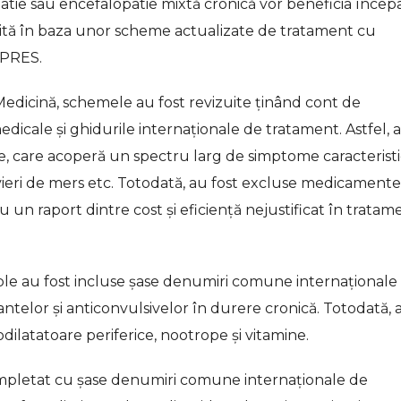
atie sau encefalopatie mixtă cronică vor beneficia înce
rită în baza unor scheme actualizate de tratament cu
PRES.
Medicină, schemele au fost revizuite ținând cont de
edicale și ghidurile internaționale de tratament. Astfel, 
e, care acoperă un spectru larg de simptome caracterist
evieri de mers etc. Totodată, au fost excluse medicamente
 un raport dintre cost și eficiență nejustificat în tratam
ple au fost incluse șase denumiri comune internaționale
elor și anticonvulsivelor în durere cronică. Totodată, 
dilatatoare periferice, nootrope și vitamine.
completat cu șase denumiri comune internaționale de