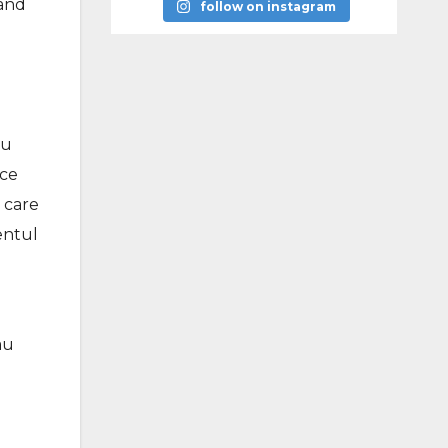
pând
follow on instagram
au
ice
 care
entul
au