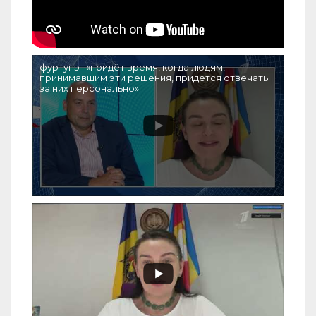
фуртунэ : «придёт время, когда людям,
принимавшим эти решения, придётся отвечать
за них персонально»