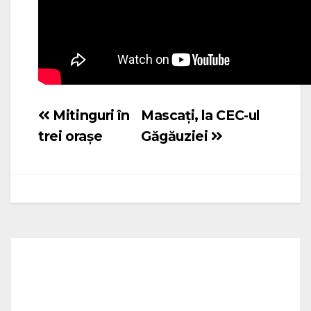
Mitinguri în
Mascați, la CEC-ul
Navigare
trei orașe
Găgăuziei
în
articole