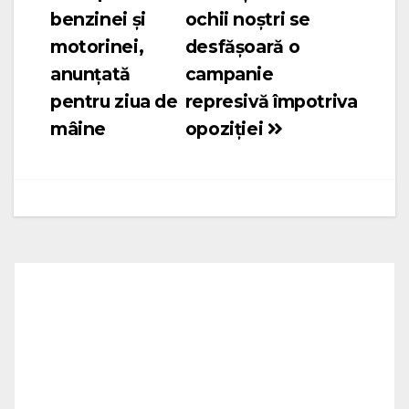
în
benzinei și
ochii noștri se
articole
motorinei,
desfășoară o
anunțată
campanie
pentru ziua de
represivă împotriva
mâine
opoziției