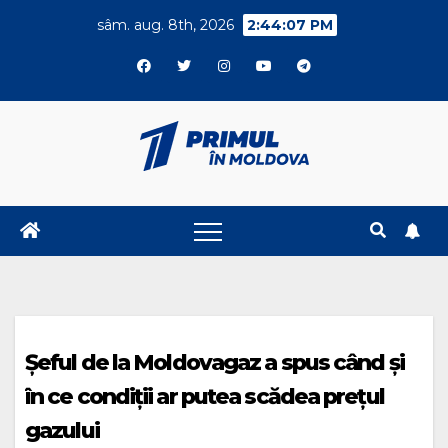
Skip
sâm. aug. 8th, 2026
2:44:08 PM
to
content
Șeful de la Moldovagaz a spus când și
în ce condiții ar putea scădea prețul
gazului