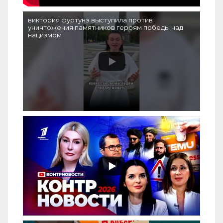
виктория фуртунэ выступила против
уничтожения памятников героям победы над
нацизмом