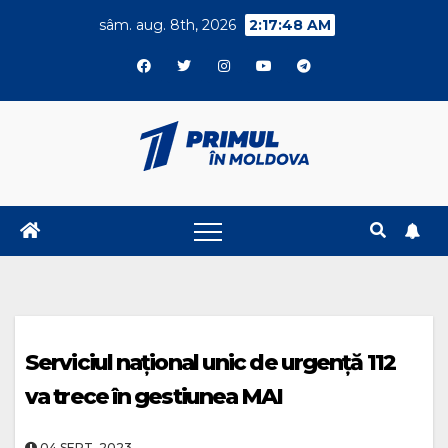
Skip
sâm. aug. 8th, 2026
2:17:49 AM
to
content
Serviciul național unic de urgență 112
va trece în gestiunea MAI
04.SEPT..2023