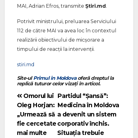
MAI, Adrian Efros, transmite
Știri.md
.
Potrivit ministrului, preluarea Serviciului
112 de către MAI va avea loc în contextul
realizării obiectivului de micșorare a
timpului de reacții la intervenții.
stiri.md
Site-ul
Primul in Moldova
oferă dreptul la
replică tuturor celor vizați în articol.
Omorul lui
Partidul “Șansă”:
Navigare
Oleg Horjan:
Medicina în Moldova
în
„Urmează să
a devenit un sistem
articole
fie cercetate
corporativ închis.
mai multe
Situația trebuie