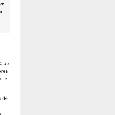
răm
a
80 de
erea
iile
e de
u