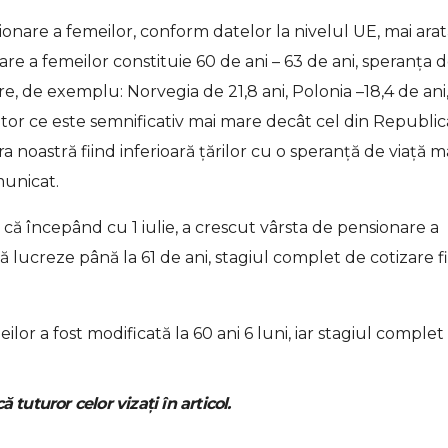
sionare a femeilor, conform datelor la nivelul UE, mai arat
re a femeilor constituie 60 de ani – 63 de ani, speranța 
re, de exemplu: Norvegia de 21,8 ani, Polonia –18,4 de ani
ndicator ce este semnificativ mai mare decât cel din Republic
a noastră fiind inferioară țărilor cu o speranță de viață m
municat.
 că începând cu 1 iulie, a crescut vârsta de pensionare a
ă lucreze până la 61 de ani, stagiul complet de cotizare f
lor a fost modificată la 60 ani 6 luni, iar stagiul complet
ă tuturor celor vizați în articol.