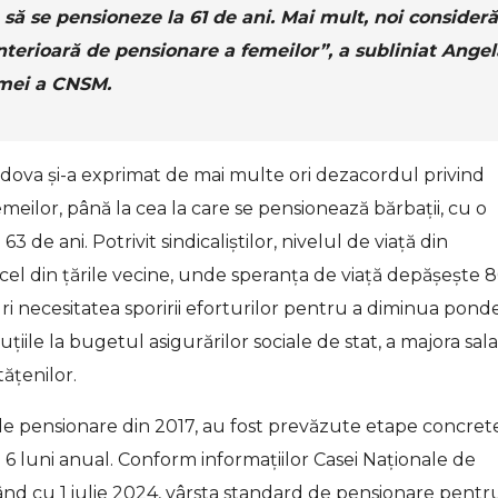
ele să se pensioneze la 61 de ani. Mai mult, noi conside
anterioară de pensionare a femeilor”, a subliniat Angel
emei a CNSM.
ldova și-a exprimat de mai multe ori dezacordul privind
meilor, până la cea la care se pensionează bărbații, cu o
 de ani. Potrivit sindicaliștilor, nivelul de viață din
el din țările vecine, unde speranța de viață depășește 
duri necesitatea sporirii eforturilor pentru a diminua pond
ile la bugetul asigurărilor sociale de stat, a majora salar
tățenilor.
de pensionare din 2017, au fost prevăzute etape concret
6 luni anual. Conform informațiilor Casei Naționale de
ând cu 1 iulie 2024, vârsta standard de pensionare pentr