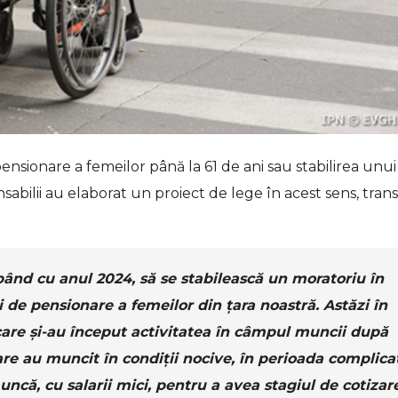
pensionare a femeilor până la 61 de ani sau stabilirea unui
bilii au elaborat un proiect de lege în acest sens, tran
ând cu anul 2024, să se stabilească un moratoriu în
 de pensionare a femeilor din țara noastră. Astăzi în
are și-au început activitatea în câmpul muncii după
re au muncit în condiții nocive, în perioada complica
muncă, cu salarii mici, pentru a avea stagiul de cotizar