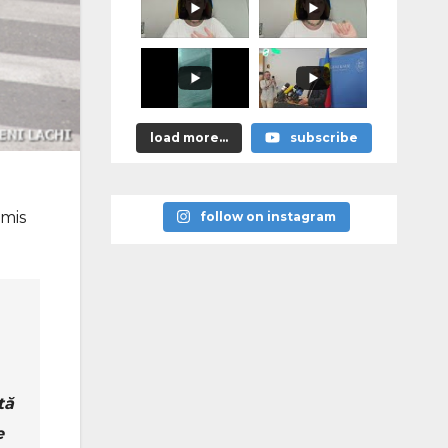
promis?"
load more...
subscribe
smis
follow on instagram
tă
e