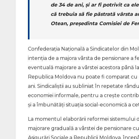
de 34 de ani, și ar fi potrivit ca 
că trebuia să fie păstrată vârsta 
Otean, președinta Comisiei de F
Confederația Națională a Sindicatelor din Mo
intenția de a majora vârsta de pensionare a fe
eventuală majorare a vârstei acestora până la 63
Republica Moldova nu poate fi comparat cu c
ani. Sindicaliștii au subliniat în repetate rân
economiei informale, pentru a crește contribuți
și a îmbunătăți situația social-economică a ce
La momentul elaborării reformei sistemului 
majorare graduală a vârstei de pensionare cu 
Asigurări Sociale a Republicii Moldova, încep