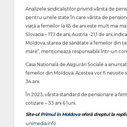
Analizele sindicaliștilor privind vârsta de pen
pentru unele state în care vârsta de pensiona
viață a femeilor la 65 de ani este mult mai ma
Slovacia – 17,1 de ani, Austria -21,1 de ani, i
Moldova, starea de sănătate a femeilor din țar
mare”, menționează responsabilii într-un co
Casa Națională de Asigurări Sociale a anunțat
femeilor din Moldova. Acestea vor fi nevoite s
34 ani.
În 2023, vârsta standard de pensionare a femei
cotizare – 33 ani 6 luni.
Site-ul
Primul in Moldova
oferă dreptul la replic
unimedia.info