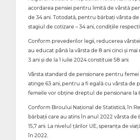
acordarea pensiei pentru limită de vârstă pen
de 34 ani. Totodată, pentru bărbați vârsta de
stagiul de cotizare – 34 ani, condițiile respectiv
Conform prevederilor legii, reducerea vârste
au educat până la vârsta de 8 ani cinci și ma
3 ani și de la 1 iulie 2024 constituie 58 ani.
Vârsta standard de pensionare pentru femei în
atinge 63 ani, pentru a fi egală cu vârsta de p
femeile vor obține dreptul de pensionare la 6
Conform Biroului Național de Statistică, în R
bărbații care au atins în anul 2022 vârsta de 6
15,7 ani. La nivelul țărilor UE, speranța de via
în 2022.