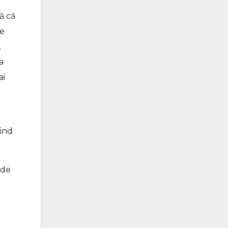
ă că
de
,
a
ai
iind
 de