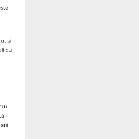
este
ut și
ză cu
ntru
tă –
 ani