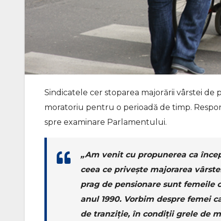
Sindicatele cer stoparea majorării vârstei de 
moratoriu pentru o perioadă de timp. Responsa
spre examinare Parlamentului.
„Am venit cu propunerea ca încep
ceea ce privește majorarea vârstei
prag de pensionare sunt femeile c
anul 1990. Vorbim despre femei ca
de tranziție, în condiții grele de 