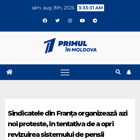
Skip
sâm. aug. 8th, 2026
3:33:31 AM
to
content
Sindicatele din Franța organizează azi
noi proteste, în tentativa de a opri
revizuirea sistemului de pensii