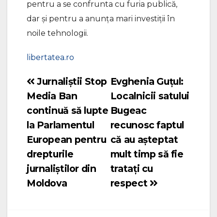
pentru a se confrunta cu furia publică,
dar şi pentru a anunţa mari investiţii în
noile tehnologii.
libertatea.ro
Jurnaliştii Stop
Evghenia Guțul:
Navigare
Media Ban
Localnicii satului
în
continuă să lupte
Bugeac
articole
la Parlamentul
recunosc faptul
European pentru
că au așteptat
drepturile
mult timp să fie
jurnaliştilor din
tratați cu
Moldova
respect