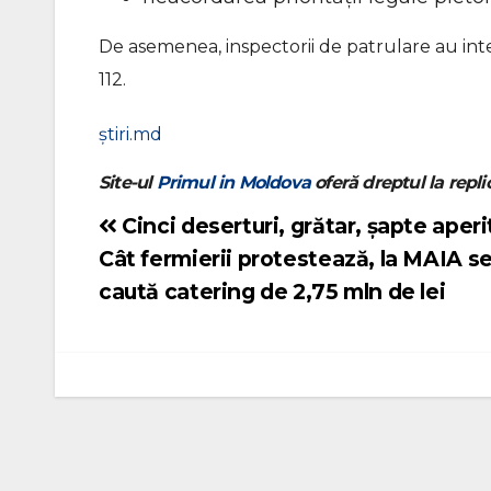
De asemenea, inspectorii de patrulare au inter
112.
știri.md
Site-ul
Primul in Moldova
oferă dreptul la replic
Cinci deserturi, grătar, șapte aper
Navigare
Cât fermierii protestează, la MAIA s
în
caută catering de 2,75 mln de lei
articole