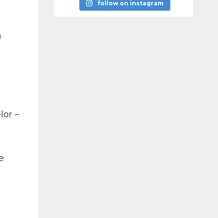
follow on instagram
u
lor –
e