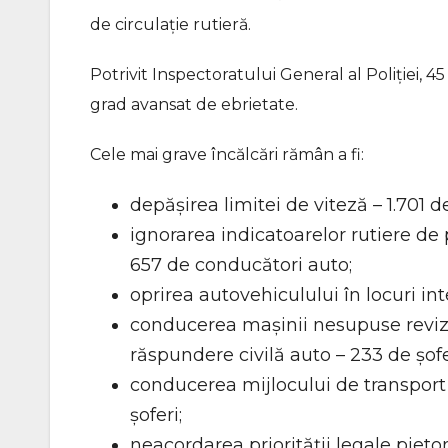
de circulație rutieră.
Potrivit Inspectoratului General al Poliției, 45 
grad avansat de ebrietate.
Cele mai grave încălcări rămân a fi:
depășirea limitei de viteză – 1.701 de
ignorarea indicatoarelor rutiere de 
657 de conducători auto;
oprirea autovehiculului în locuri int
conducerea mașinii nesupuse revizie
răspundere civilă auto – 233 de șofe
conducerea mijlocului de transport 
șoferi;
neacordarea priorității legale piet