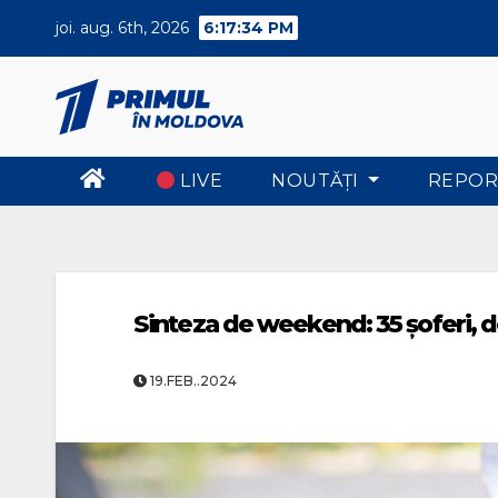
Skip
joi. aug. 6th, 2026
6:17:34 PM
to
content
LIVE
NOUTĂŢI
REPOR
Sinteza de weekend: 35 șoferi, de
19.FEB..2024