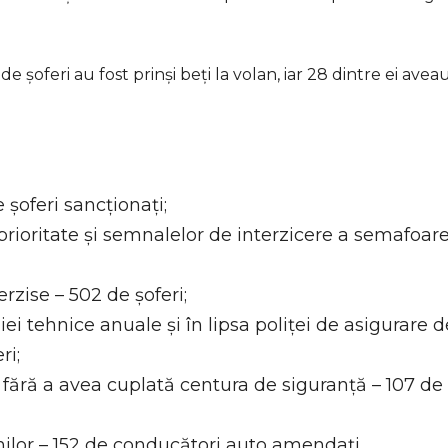
de șoferi au fost prinși beți la volan, iar 28 dintre ei avea
 șoferi sancționați;
prioritate și semnalelor de interzicere a semafoare
erzise – 502 de șoferi;
i tehnice anuale și în lipsa poliței de asigurare d
ri;
fără a avea cuplată centura de siguranță – 107 de
onilor – 152 de conducători auto amendați.