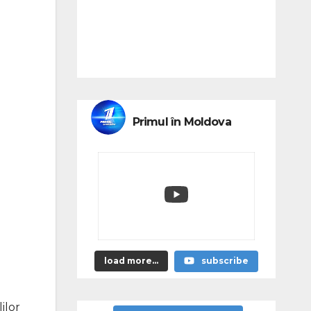
Primul în Moldova
load more...
subscribe
ilor